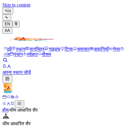
Skip to content
१२३
EN
हि
A
A
पूछें
स्थान
मानचित्र
गाइड्स
टिप्स
समाचार
कहानियाँ
गेम्स
आज
पंचांग
त्योहार
मौसम
अपना स्थान जोड़ें
होम
/
थीम आधारित सैर
थीम आधारित सैर