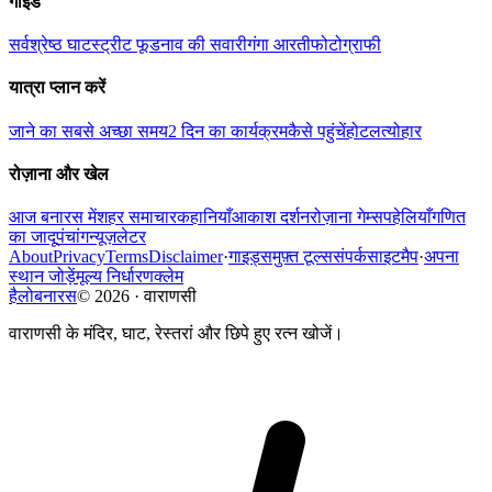
गाइड
सर्वश्रेष्ठ घाट
स्ट्रीट फूड
नाव की सवारी
गंगा आरती
फोटोग्राफी
यात्रा प्लान करें
जाने का सबसे अच्छा समय
2 दिन का कार्यक्रम
कैसे पहुंचें
होटल
त्योहार
रोज़ाना और खेल
आज बनारस में
शहर समाचार
कहानियाँ
आकाश दर्शन
रोज़ाना गेम्स
पहेलियाँ
गणित
का जादू
पंचांग
न्यूज़लेटर
About
Privacy
Terms
Disclaimer
·
गाइड्स
मुफ़्त टूल्स
संपर्क
साइटमैप
·
अपना
स्थान जोड़ें
मूल्य निर्धारण
क्लेम
हैलोबनारस
©
2026
·
वाराणसी
वाराणसी के मंदिर, घाट, रेस्तरां और छिपे हुए रत्न खोजें।