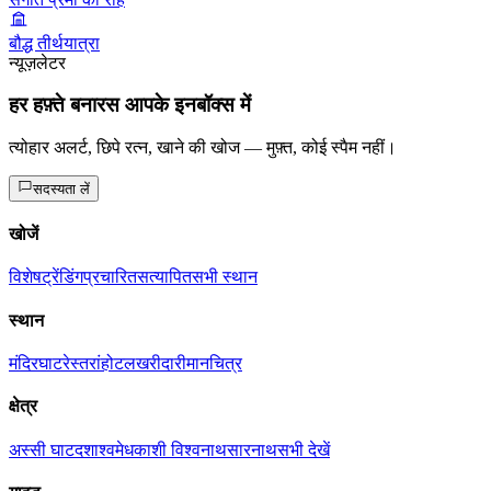
बौद्ध तीर्थयात्रा
न्यूज़लेटर
हर हफ़्ते बनारस आपके इनबॉक्स में
त्योहार अलर्ट, छिपे रत्न, खाने की खोज — मुफ़्त, कोई स्पैम नहीं।
सदस्यता लें
खोजें
विशेष
ट्रेंडिंग
प्रचारित
सत्यापित
सभी स्थान
स्थान
मंदिर
घाट
रेस्तरां
होटल
खरीदारी
मानचित्र
क्षेत्र
अस्सी घाट
दशाश्वमेध
काशी विश्वनाथ
सारनाथ
सभी देखें