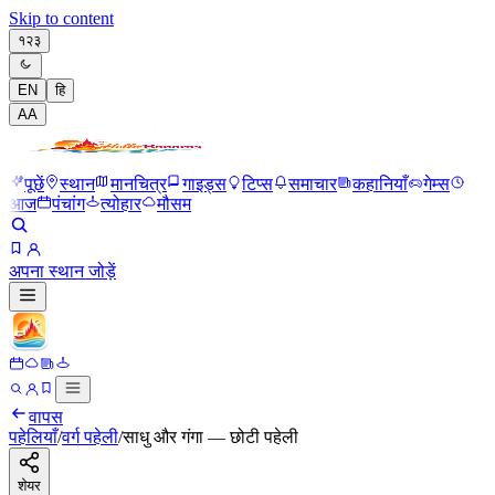
Skip to content
१२३
EN
हि
A
A
पूछें
स्थान
मानचित्र
गाइड्स
टिप्स
समाचार
कहानियाँ
गेम्स
आज
पंचांग
त्योहार
मौसम
अपना स्थान जोड़ें
वापस
पहेलियाँ
/
वर्ग पहेली
/
साधु और गंगा — छोटी पहेली
शेयर