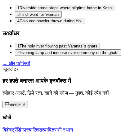
1
Riverside stone steps where pilgrims bathe in Kashi
3
Hindi word for 'woman'
4
Coloured powder thrown during Holi
ऊर्ध्वाधर
1
The holy river flowing past Varanasi's ghats
2
Evening lamp-and-incense river ceremony on the ghats
← और पहेलियाँ
न्यूज़लेटर
हर हफ़्ते बनारस आपके इनबॉक्स में
त्योहार अलर्ट, छिपे रत्न, खाने की खोज — मुफ़्त, कोई स्पैम नहीं।
सदस्यता लें
खोजें
विशेष
ट्रेंडिंग
प्रचारित
सत्यापित
सभी स्थान