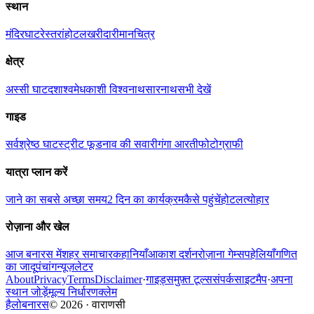
स्थान
मंदिर
घाट
रेस्तरां
होटल
खरीदारी
मानचित्र
क्षेत्र
अस्सी घाट
दशाश्वमेध
काशी विश्वनाथ
सारनाथ
सभी देखें
गाइड
सर्वश्रेष्ठ घाट
स्ट्रीट फूड
नाव की सवारी
गंगा आरती
फोटोग्राफी
यात्रा प्लान करें
जाने का सबसे अच्छा समय
2 दिन का कार्यक्रम
कैसे पहुंचें
होटल
त्योहार
रोज़ाना और खेल
आज बनारस में
शहर समाचार
कहानियाँ
आकाश दर्शन
रोज़ाना गेम्स
पहेलियाँ
गणित
का जादू
पंचांग
न्यूज़लेटर
About
Privacy
Terms
Disclaimer
·
गाइड्स
मुफ़्त टूल्स
संपर्क
साइटमैप
·
अपना
स्थान जोड़ें
मूल्य निर्धारण
क्लेम
हैलोबनारस
©
2026
·
वाराणसी