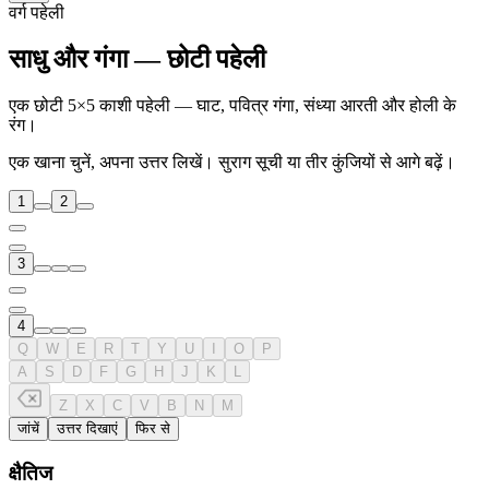
वर्ग पहेली
साधु और गंगा — छोटी पहेली
एक छोटी 5×5 काशी पहेली — घाट, पवित्र गंगा, संध्या आरती और होली के
रंग।
एक खाना चुनें, अपना उत्तर लिखें। सुराग सूची या तीर कुंजियों से आगे बढ़ें।
1
2
3
4
Q
W
E
R
T
Y
U
I
O
P
A
S
D
F
G
H
J
K
L
Z
X
C
V
B
N
M
जांचें
उत्तर दिखाएं
फिर से
क्षैतिज