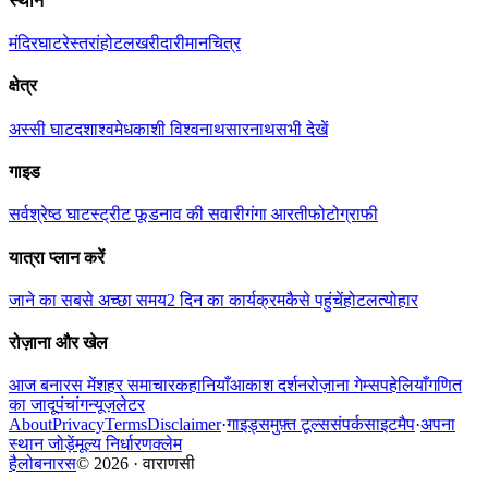
स्थान
मंदिर
घाट
रेस्तरां
होटल
खरीदारी
मानचित्र
क्षेत्र
अस्सी घाट
दशाश्वमेध
काशी विश्वनाथ
सारनाथ
सभी देखें
गाइड
सर्वश्रेष्ठ घाट
स्ट्रीट फूड
नाव की सवारी
गंगा आरती
फोटोग्राफी
यात्रा प्लान करें
जाने का सबसे अच्छा समय
2 दिन का कार्यक्रम
कैसे पहुंचें
होटल
त्योहार
रोज़ाना और खेल
आज बनारस में
शहर समाचार
कहानियाँ
आकाश दर्शन
रोज़ाना गेम्स
पहेलियाँ
गणित
का जादू
पंचांग
न्यूज़लेटर
About
Privacy
Terms
Disclaimer
·
गाइड्स
मुफ़्त टूल्स
संपर्क
साइटमैप
·
अपना
स्थान जोड़ें
मूल्य निर्धारण
क्लेम
हैलोबनारस
©
2026
·
वाराणसी