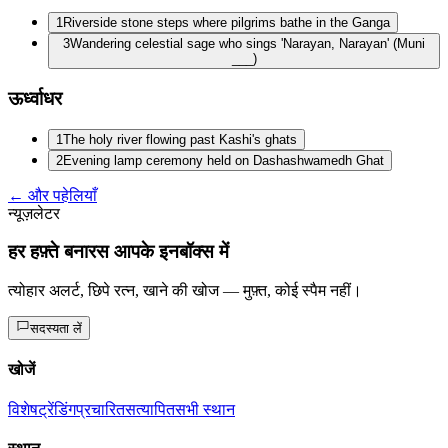
1
Riverside stone steps where pilgrims bathe in the Ganga
3
Wandering celestial sage who sings 'Narayan, Narayan' (Muni
___)
ऊर्ध्वाधर
1
The holy river flowing past Kashi's ghats
2
Evening lamp ceremony held on Dashashwamedh Ghat
← और पहेलियाँ
न्यूज़लेटर
हर हफ़्ते बनारस आपके इनबॉक्स में
त्योहार अलर्ट, छिपे रत्न, खाने की खोज — मुफ़्त, कोई स्पैम नहीं।
सदस्यता लें
खोजें
विशेष
ट्रेंडिंग
प्रचारित
सत्यापित
सभी स्थान