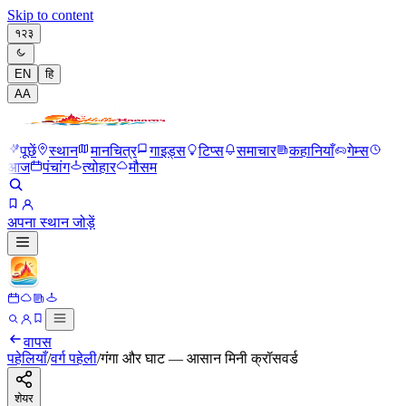
Skip to content
१२३
EN
हि
A
A
पूछें
स्थान
मानचित्र
गाइड्स
टिप्स
समाचार
कहानियाँ
गेम्स
आज
पंचांग
त्योहार
मौसम
अपना स्थान जोड़ें
वापस
पहेलियाँ
/
वर्ग पहेली
/
गंगा और घाट — आसान मिनी क्रॉसवर्ड
शेयर