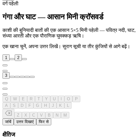
वर्ग पहेली
गंगा और घाट — आसान मिनी क्रॉसवर्ड
काशी की बुनियादी बातों की एक आसान 5×5 मिनी पहेली — पवित्र नदी, घाट,
संध्या आरती और एक पौराणिक घुमक्कड़ ऋषि।
एक खाना चुनें, अपना उत्तर लिखें। सुराग सूची या तीर कुंजियों से आगे बढ़ें।
1
2
3
Q
W
E
R
T
Y
U
I
O
P
A
S
D
F
G
H
J
K
L
Z
X
C
V
B
N
M
जांचें
उत्तर दिखाएं
फिर से
क्षैतिज