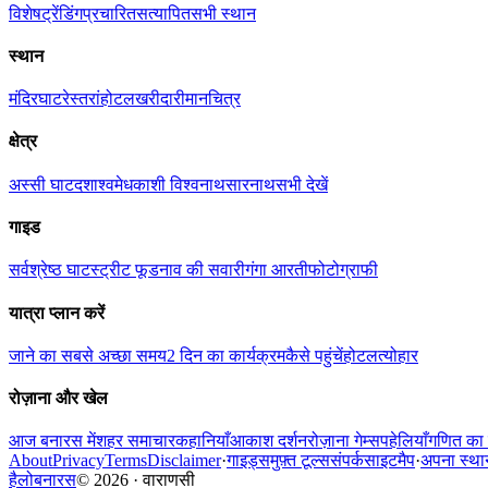
विशेष
ट्रेंडिंग
प्रचारित
सत्यापित
सभी स्थान
स्थान
मंदिर
घाट
रेस्तरां
होटल
खरीदारी
मानचित्र
क्षेत्र
अस्सी घाट
दशाश्वमेध
काशी विश्वनाथ
सारनाथ
सभी देखें
गाइड
सर्वश्रेष्ठ घाट
स्ट्रीट फूड
नाव की सवारी
गंगा आरती
फोटोग्राफी
यात्रा प्लान करें
जाने का सबसे अच्छा समय
2 दिन का कार्यक्रम
कैसे पहुंचें
होटल
त्योहार
रोज़ाना और खेल
आज बनारस में
शहर समाचार
कहानियाँ
आकाश दर्शन
रोज़ाना गेम्स
पहेलियाँ
गणित का 
About
Privacy
Terms
Disclaimer
·
गाइड्स
मुफ़्त टूल्स
संपर्क
साइटमैप
·
अपना स्थान
हैलोबनारस
©
2026
·
वाराणसी