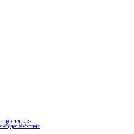
जादू
पंचांग
न्यूज़लेटर
 जोड़ें
मूल्य निर्धारण
क्लेम