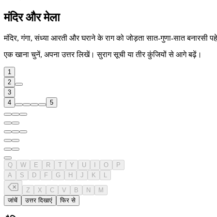
मंदिर और मेला
मंदिर, गंगा, संध्या आरती और घराने के राग को जोड़ता सात-गुणा-सात बनारसी प
एक खाना चुनें, अपना उत्तर लिखें। सुराग सूची या तीर कुंजियों से आगे बढ़ें।
1
2
3
4
5
Q
W
E
R
T
Y
U
I
O
P
A
S
D
F
G
H
J
K
L
Z
X
C
V
B
N
M
जांचें
उत्तर दिखाएं
फिर से