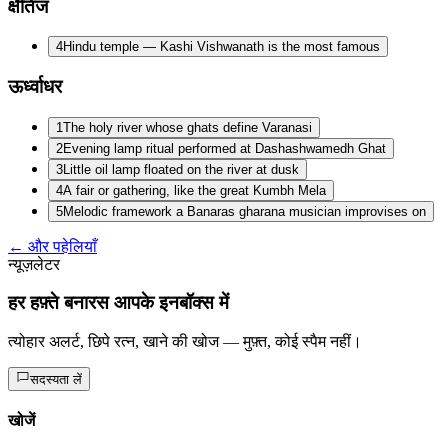
क्षैतिज
4
Hindu temple — Kashi Vishwanath is the most famous
ऊर्ध्वाधर
1
The holy river whose ghats define Varanasi
2
Evening lamp ritual performed at Dashashwamedh Ghat
3
Little oil lamp floated on the river at dusk
4
A fair or gathering, like the great Kumbh Mela
5
Melodic framework a Banaras gharana musician improvises on
← और पहेलियाँ
न्यूज़लेटर
हर हफ़्ते बनारस आपके इनबॉक्स में
त्योहार अलर्ट, छिपे रत्न, खाने की खोज — मुफ़्त, कोई स्पैम नहीं।
सदस्यता लें
खोजें