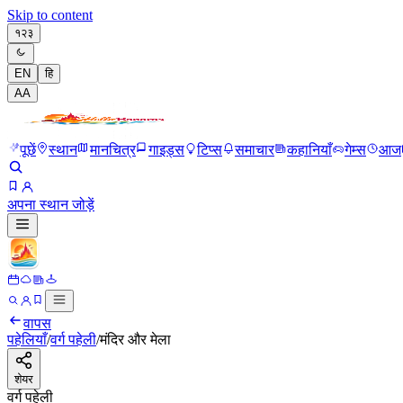
Skip to content
१२३
EN
हि
A
A
पूछें
स्थान
मानचित्र
गाइड्स
टिप्स
समाचार
कहानियाँ
गेम्स
आज
अपना स्थान जोड़ें
वापस
पहेलियाँ
/
वर्ग पहेली
/
मंदिर और मेला
शेयर
वर्ग पहेली