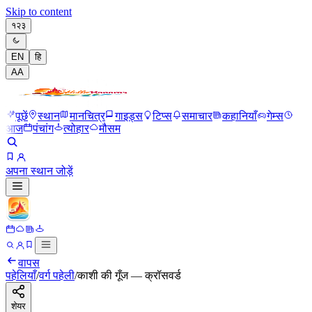
Skip to content
१२३
EN
हि
A
A
पूछें
स्थान
मानचित्र
गाइड्स
टिप्स
समाचार
कहानियाँ
गेम्स
आज
पंचांग
त्योहार
मौसम
अपना स्थान जोड़ें
वापस
पहेलियाँ
/
वर्ग पहेली
/
काशी की गूँज — क्रॉसवर्ड
शेयर