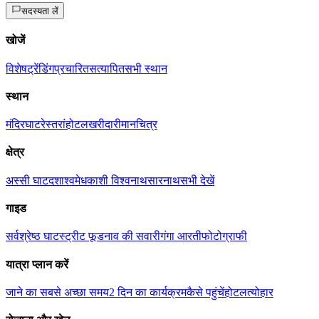
सदस्यता लें
खोजें
विशेष
ट्रेंडिंग
प्रचारित
सत्यापित
सभी स्थान
स्थान
मंदिर
घाट
रेस्तरां
होटल
खरीदारी
मानचित्र
क्षेत्र
अस्सी घाट
दशाश्वमेध
काशी विश्वनाथ
सारनाथ
सभी देखें
गाइड
सर्वश्रेष्ठ घाट
स्ट्रीट फूड
नाव की सवारी
गंगा आरती
फोटोग्राफी
यात्रा प्लान करें
जाने का सबसे अच्छा समय
2 दिन का कार्यक्रम
कैसे पहुंचें
होटल
त्योहार