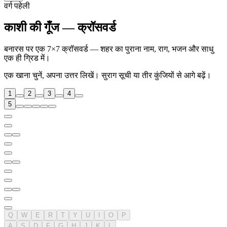
वर्ग पहेली
काशी की गूँज — क्रॉसवर्ड
बनारस पर एक 7×7 क्रॉसवर्ड — शहर का पुराना नाम, राग, भजन और साधु
एक ही ग्रिड में।
एक खाना चुनें, अपना उत्तर लिखें। सुराग सूची या तीर कुंजियों से आगे बढ़ें।
1
2
3
4
5
Q
W
E
R
T
Y
U
I
O
P
A
S
D
F
G
H
J
K
L