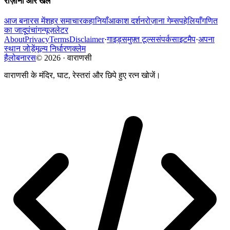
रोज़ाना और खेल
आज बनारस में
शहर समाचार
कहानियाँ
आकाश दर्शन
रोज़ाना गेम्स
पहेलियाँ
गणित
का जादू
पंचांग
न्यूज़लेटर
About
Privacy
Terms
Disclaimer
·
गाइड्स
मुफ़्त टूल्स
संपर्क
साइटमैप
·
अपना
स्थान जोड़ें
मूल्य निर्धारण
क्लेम
हैलोबनारस
©
2026
·
वाराणसी
वाराणसी के मंदिर, घाट, रेस्तरां और छिपे हुए रत्न खोजें।