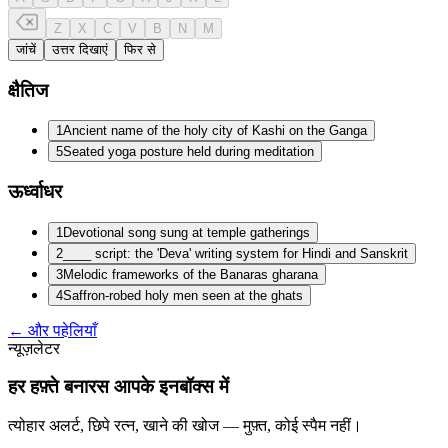
Z
X
C
V
B
N
M
जांचें
उत्तर दिखाएं
फिर से
क्षैतिज
1
Ancient name of the holy city of Kashi on the Ganga
5
Seated yoga posture held during meditation
ऊर्ध्वाधर
1
Devotional song sung at temple gatherings
2
____ script: the 'Deva' writing system for Hindi and Sanskrit
3
Melodic frameworks of the Banaras gharana
4
Saffron-robed holy men seen at the ghats
← और पहेलियाँ
न्यूज़लेटर
हर हफ़्ते बनारस आपके इनबॉक्स में
त्योहार अलर्ट, छिपे रत्न, खाने की खोज — मुफ़्त, कोई स्पैम नहीं।