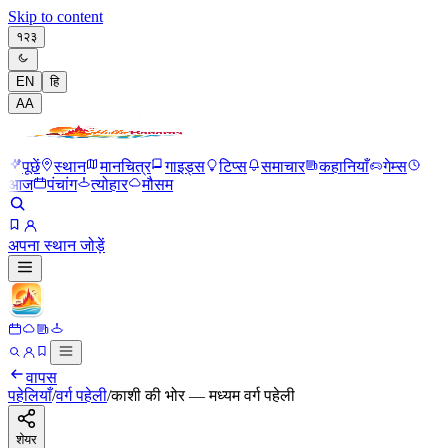
Skip to content
१२३
EN
हि
A
A
पूछें
स्थान
मानचित्र
गाइड्स
टिप्स
समाचार
कहानियाँ
गेम्स
आज
पंचांग
त्योहार
मौसम
अपना स्थान जोड़ें
वापस
पहेलियाँ
/
वर्ग पहेली
/
काशी की भोर — मध्यम वर्ग पहेली
शेयर