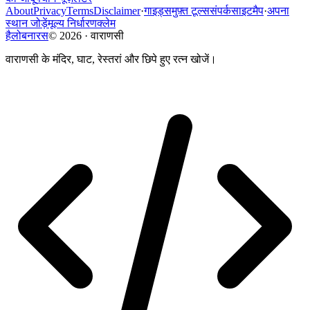
About
Privacy
Terms
Disclaimer
·
गाइड्स
मुफ़्त टूल्स
संपर्क
साइटमैप
·
अपना
स्थान जोड़ें
मूल्य निर्धारण
क्लेम
हैलोबनारस
©
2026
·
वाराणसी
वाराणसी के मंदिर, घाट, रेस्तरां और छिपे हुए रत्न खोजें।