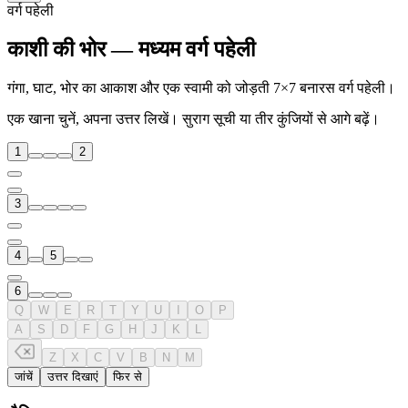
वर्ग पहेली
काशी की भोर — मध्यम वर्ग पहेली
गंगा, घाट, भोर का आकाश और एक स्वामी को जोड़ती 7×7 बनारस वर्ग पहेली।
एक खाना चुनें, अपना उत्तर लिखें। सुराग सूची या तीर कुंजियों से आगे बढ़ें।
1
2
3
4
5
6
Q
W
E
R
T
Y
U
I
O
P
A
S
D
F
G
H
J
K
L
Z
X
C
V
B
N
M
जांचें
उत्तर दिखाएं
फिर से