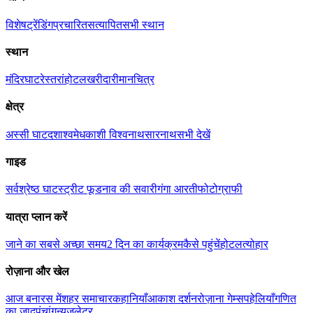
विशेष
ट्रेंडिंग
प्रचारित
सत्यापित
सभी स्थान
स्थान
मंदिर
घाट
रेस्तरां
होटल
खरीदारी
मानचित्र
क्षेत्र
अस्सी घाट
दशाश्वमेध
काशी विश्वनाथ
सारनाथ
सभी देखें
गाइड
सर्वश्रेष्ठ घाट
स्ट्रीट फूड
नाव की सवारी
गंगा आरती
फोटोग्राफी
यात्रा प्लान करें
जाने का सबसे अच्छा समय
2 दिन का कार्यक्रम
कैसे पहुंचें
होटल
त्योहार
रोज़ाना और खेल
आज बनारस में
शहर समाचार
कहानियाँ
आकाश दर्शन
रोज़ाना गेम्स
पहेलियाँ
गणित
का जादू
पंचांग
न्यूज़लेटर