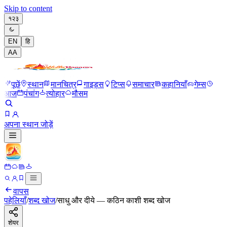
Skip to content
१२३
EN
हि
A
A
पूछें
स्थान
मानचित्र
गाइड्स
टिप्स
समाचार
कहानियाँ
गेम्स
आज
पंचांग
त्योहार
मौसम
अपना स्थान जोड़ें
वापस
पहेलियाँ
/
शब्द खोज
/
साधु और दीये — कठिन काशी शब्द खोज
शेयर