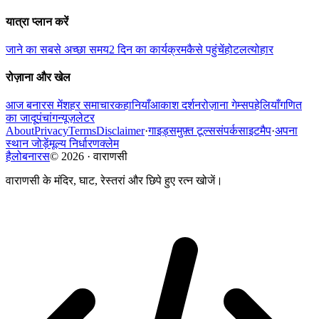
यात्रा प्लान करें
जाने का सबसे अच्छा समय
2 दिन का कार्यक्रम
कैसे पहुंचें
होटल
त्योहार
रोज़ाना और खेल
आज बनारस में
शहर समाचार
कहानियाँ
आकाश दर्शन
रोज़ाना गेम्स
पहेलियाँ
गणित
का जादू
पंचांग
न्यूज़लेटर
About
Privacy
Terms
Disclaimer
·
गाइड्स
मुफ़्त टूल्स
संपर्क
साइटमैप
·
अपना
स्थान जोड़ें
मूल्य निर्धारण
क्लेम
हैलोबनारस
©
2026
·
वाराणसी
वाराणसी के मंदिर, घाट, रेस्तरां और छिपे हुए रत्न खोजें।