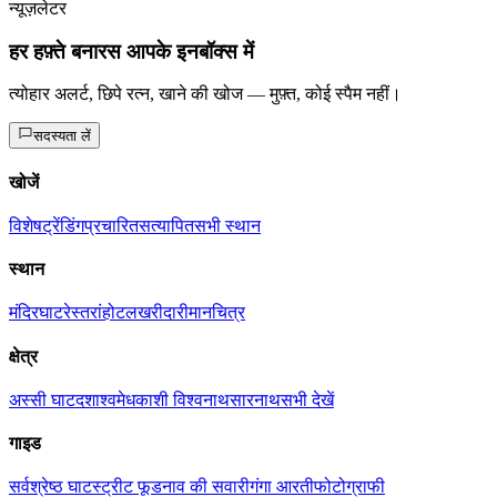
न्यूज़लेटर
हर हफ़्ते बनारस आपके इनबॉक्स में
त्योहार अलर्ट, छिपे रत्न, खाने की खोज — मुफ़्त, कोई स्पैम नहीं।
सदस्यता लें
खोजें
विशेष
ट्रेंडिंग
प्रचारित
सत्यापित
सभी स्थान
स्थान
मंदिर
घाट
रेस्तरां
होटल
खरीदारी
मानचित्र
क्षेत्र
अस्सी घाट
दशाश्वमेध
काशी विश्वनाथ
सारनाथ
सभी देखें
गाइड
सर्वश्रेष्ठ घाट
स्ट्रीट फूड
नाव की सवारी
गंगा आरती
फोटोग्राफी