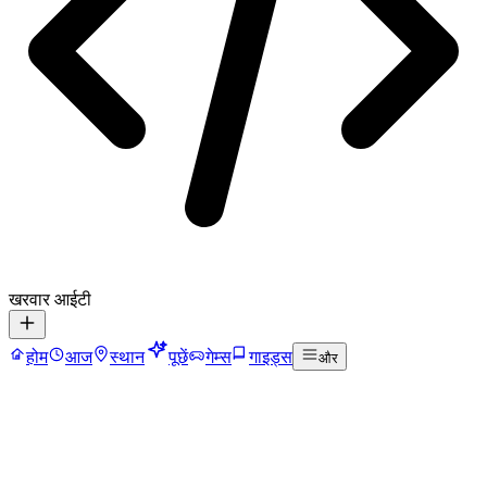
खरवार आईटी
होम
आज
स्थान
पूछें
गेम्स
गाइड्स
और