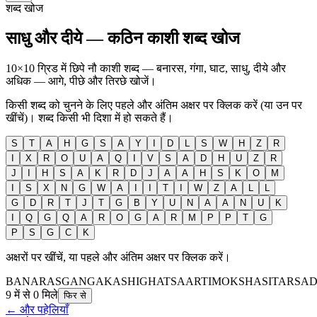
शब्द खोज
साधु और दीये — कठिन काशी शब्द खोज
10×10 ग्रिड में छिपे नौ काशी शब्द — बनारस, गंगा, घाट, साधु, दीये और
अधिक — आगे, पीछे और तिरछे खोजें।
किसी शब्द को चुनने के लिए पहले और अंतिम अक्षर पर क्लिक करें (या उन पर
खींचें)। शब्द किसी भी दिशा में हो सकते हैं।
S
T
A
H
G
S
A
Y
I
D
L
S
W
H
Z
R
I
X
R
O
U
A
Q
I
V
S
A
D
H
U
Z
R
J
I
H
S
A
K
R
D
J
A
A
H
S
K
O
M
I
S
X
N
G
W
A
I
I
T
I
W
Z
A
L
L
G
D
R
T
J
T
G
B
Y
U
N
A
A
N
U
K
I
Q
G
Q
A
R
O
G
A
R
M
P
P
T
G
P
S
G
C
K
अक्षरों पर खींचें, या पहले और अंतिम अक्षर पर क्लिक करें।
BANARAS
GANGA
KASHI
GHATS
AARTI
MOKSHA
SITAR
SA
9 में से 0 मिले
फिर से
← और पहेलियाँ