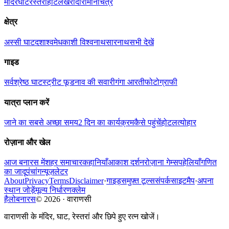
मंदिर
घाट
रेस्तरां
होटल
खरीदारी
मानचित्र
क्षेत्र
अस्सी घाट
दशाश्वमेध
काशी विश्वनाथ
सारनाथ
सभी देखें
गाइड
सर्वश्रेष्ठ घाट
स्ट्रीट फूड
नाव की सवारी
गंगा आरती
फोटोग्राफी
यात्रा प्लान करें
जाने का सबसे अच्छा समय
2 दिन का कार्यक्रम
कैसे पहुंचें
होटल
त्योहार
रोज़ाना और खेल
आज बनारस में
शहर समाचार
कहानियाँ
आकाश दर्शन
रोज़ाना गेम्स
पहेलियाँ
गणित
का जादू
पंचांग
न्यूज़लेटर
About
Privacy
Terms
Disclaimer
·
गाइड्स
मुफ़्त टूल्स
संपर्क
साइटमैप
·
अपना
स्थान जोड़ें
मूल्य निर्धारण
क्लेम
हैलोबनारस
©
2026
·
वाराणसी
वाराणसी के मंदिर, घाट, रेस्तरां और छिपे हुए रत्न खोजें।