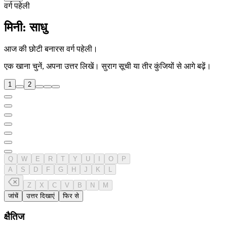
वर्ग पहेली
मिनी: साधु
आज की छोटी बनारस वर्ग पहेली।
एक खाना चुनें, अपना उत्तर लिखें। सुराग सूची या तीर कुंजियों से आगे बढ़ें।
1
2
Q
W
E
R
T
Y
U
I
O
P
A
S
D
F
G
H
J
K
L
Z
X
C
V
B
N
M
जांचें
उत्तर दिखाएं
फिर से
क्षैतिज