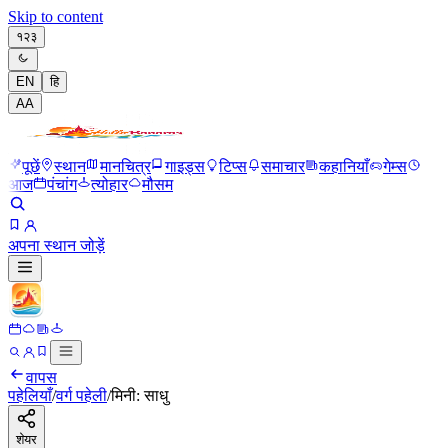
Skip to content
१२३
EN
हि
A
A
पूछें
स्थान
मानचित्र
गाइड्स
टिप्स
समाचार
कहानियाँ
गेम्स
आज
पंचांग
त्योहार
मौसम
अपना स्थान जोड़ें
वापस
पहेलियाँ
/
वर्ग पहेली
/
मिनी: साधु
शेयर