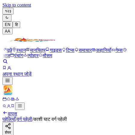
Skip to content
१२३
EN
हि
A
A
पूछें
स्थान
मानचित्र
गाइड्स
टिप्स
समाचार
कहानियाँ
गेम्स
आज
पंचांग
त्योहार
मौसम
अपना स्थान जोड़ें
वापस
पहेलियाँ
/
वर्ग पहेली
/
काशी घाट वर्ग पहेली
शेयर