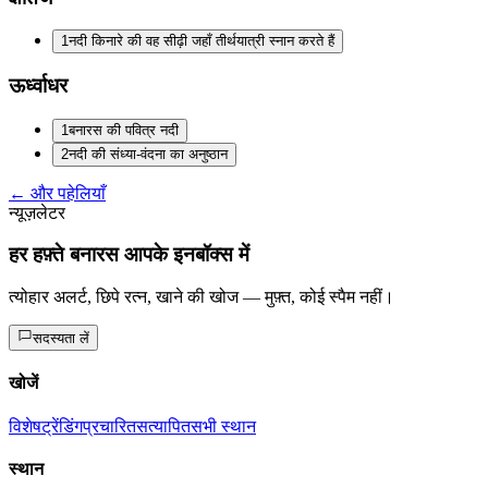
1
नदी किनारे की वह सीढ़ी जहाँ तीर्थयात्री स्नान करते हैं
ऊर्ध्वाधर
1
बनारस की पवित्र नदी
2
नदी की संध्या-वंदना का अनुष्ठान
← और पहेलियाँ
न्यूज़लेटर
हर हफ़्ते बनारस आपके इनबॉक्स में
त्योहार अलर्ट, छिपे रत्न, खाने की खोज — मुफ़्त, कोई स्पैम नहीं।
सदस्यता लें
खोजें
विशेष
ट्रेंडिंग
प्रचारित
सत्यापित
सभी स्थान
स्थान