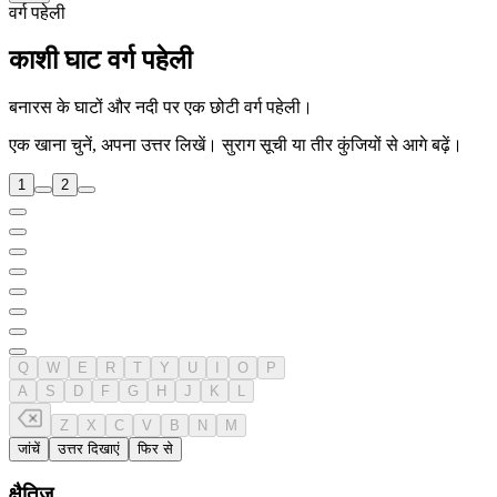
वर्ग पहेली
काशी घाट वर्ग पहेली
बनारस के घाटों और नदी पर एक छोटी वर्ग पहेली।
एक खाना चुनें, अपना उत्तर लिखें। सुराग सूची या तीर कुंजियों से आगे बढ़ें।
1
2
Q
W
E
R
T
Y
U
I
O
P
A
S
D
F
G
H
J
K
L
Z
X
C
V
B
N
M
जांचें
उत्तर दिखाएं
फिर से
क्षैतिज