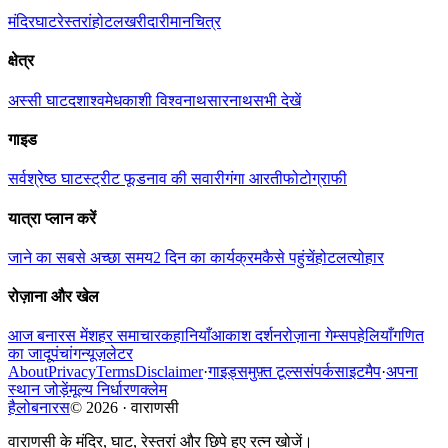
मंदिर
घाट
रेस्तरां
होटल
खरीदारी
मानचित्र
क्षेत्र
अस्सी घाट
दशाश्वमेध
काशी विश्वनाथ
सारनाथ
सभी देखें
गाइड
सर्वश्रेष्ठ घाट
स्ट्रीट फूड
नाव की सवारी
गंगा आरती
फोटोग्राफी
यात्रा प्लान करें
जाने का सबसे अच्छा समय
2 दिन का कार्यक्रम
कैसे पहुंचें
होटल
त्योहार
रोज़ाना और खेल
आज बनारस में
शहर समाचार
कहानियाँ
आकाश दर्शन
रोज़ाना गेम्स
पहेलियाँ
गणित
का जादू
पंचांग
न्यूज़लेटर
About
Privacy
Terms
Disclaimer
·
गाइड्स
मुफ़्त टूल्स
संपर्क
साइटमैप
·
अपना
स्थान जोड़ें
मूल्य निर्धारण
क्लेम
हैलोबनारस
©
2026
·
वाराणसी
वाराणसी के मंदिर, घाट, रेस्तरां और छिपे हुए रत्न खोजें।